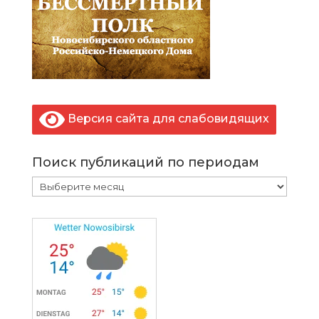
Версия сайта для слабовидящих
Поиск публикаций по периодам
Поиск
публикаций
по
периодам