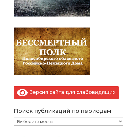
Версия сайта для слабовидящих
Поиск публикаций по периодам
Поиск
публикаций
по