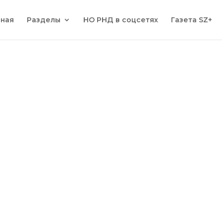
вная
Разделы
НО РНД в соцсетях
Газета SZ+